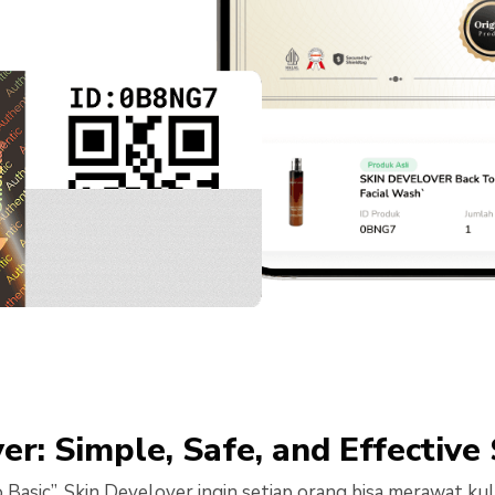
er: Simple, Safe, and Effective
 Basic”, Skin Develover ingin setiap orang bisa merawat ku