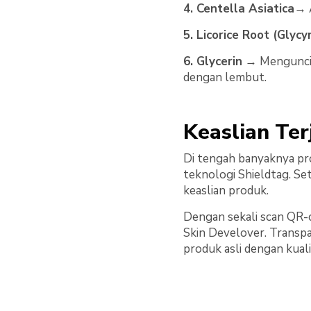
4. Centella Asiatica
→ A
5. Licorice Root (Glycy
6. Glycerin
→ Mengunci k
dengan lembut.
Keaslian Ter
Di tengah banyaknya pr
teknologi Shieldtag. Se
keaslian produk.
Dengan sekali scan QR-c
Skin Develover. Transpa
produk asli dengan kual