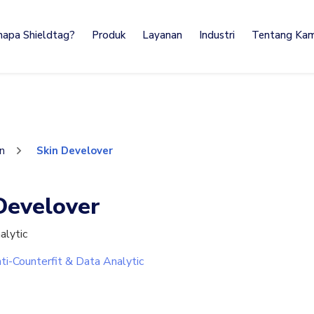
napa Shieldtag?
Produk
Layanan
Industri
Tentang Kam
en
Skin Develover
Develover
alytic
ti-Counterfit & Data Analytic