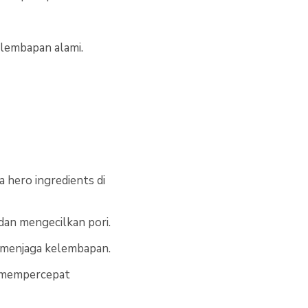
elembapan alami.
 hero ingredients di
dan mengecilkan pori.
menjaga kelembapan.
 mempercepat