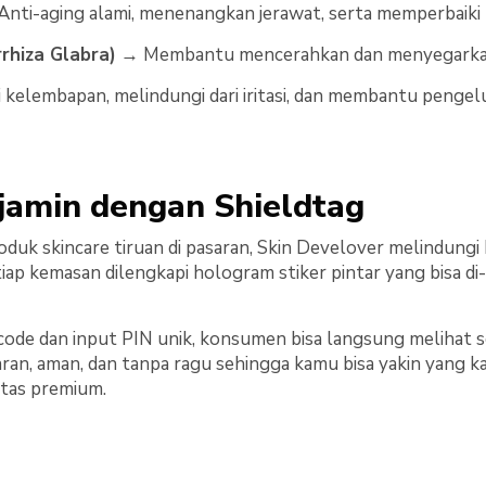
nti-aging alami, menenangkan jerawat, serta memperbaiki t
rrhiza Glabra)
→ Membantu mencerahkan dan menyegarkan
elembapan, melindungi dari iritasi, dan membantu pengelu
jamin dengan Shieldtag
oduk skincare tiruan di pasaran, Skin Develover melindun
tiap kemasan dilengkapi hologram stiker pintar yang bisa 
ode dan input PIN unik, konsumen bisa langsung melihat ser
ran, aman, dan tanpa ragu sehingga kamu bisa yakin yang 
itas premium.