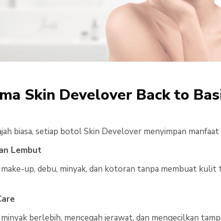
a Skin Develover Back to Basi
ah biasa, setiap botol Skin Develover menyimpan manfaat 
gan Lembut
 make-up, debu, minyak, dan kotoran tanpa membuat kulit t
Care
nyak berlebih, mencegah jerawat, dan mengecilkan tampil